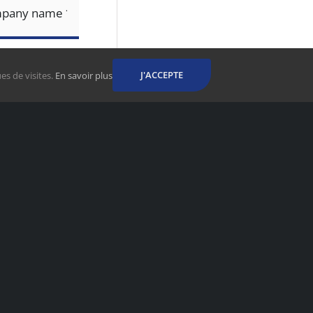
J'ACCEPTE
es de visites.
En savoir plus
S
∙ CONTA