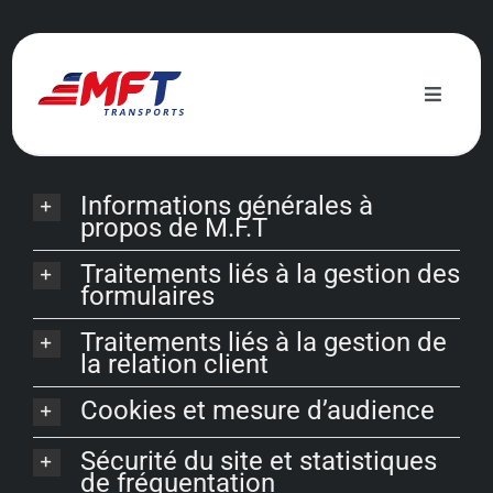
Passer
au
Mentions
légales
contenu
Toggle
Naviga
Nos services
Informations générales à
propos de M.F.T
Engagement écologique
Traitements liés à la gestion des
formulaires
Actualités
Traitements liés à la gestion de
la relation client
À propos
Cookies et mesure d’audience
Contact
Sécurité du site et statistiques
de fréquentation