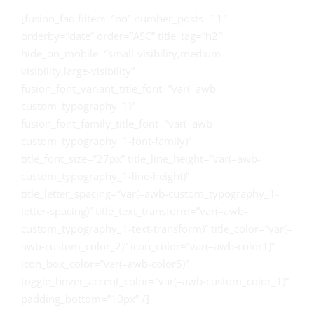
[fusion_faq filters=”no” number_posts=”-1″
orderby=”date” order=”ASC” title_tag=”h2″
hide_on_mobile=”small-visibility,medium-
visibility,large-visibility”
fusion_font_variant_title_font=”var(–awb-
custom_typography_1)”
fusion_font_family_title_font=”var(–awb-
custom_typography_1-font-family)”
title_font_size=”27px” title_line_height=”var(–awb-
custom_typography_1-line-height)”
title_letter_spacing=”var(–awb-custom_typography_1-
letter-spacing)” title_text_transform=”var(–awb-
custom_typography_1-text-transform)” title_color=”var(–
awb-custom_color_2)” icon_color=”var(–awb-color1)”
icon_box_color=”var(–awb-color5)”
toggle_hover_accent_color=”var(–awb-custom_color_1)”
padding_bottom=”10px” /]