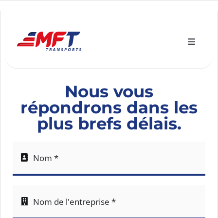
Passer
au
contenu
Toggle
Naviga
Nos services
Nous vous
Engagement écologique
répondrons dans les
plus brefs délais.
Actualités
À propos
Contact