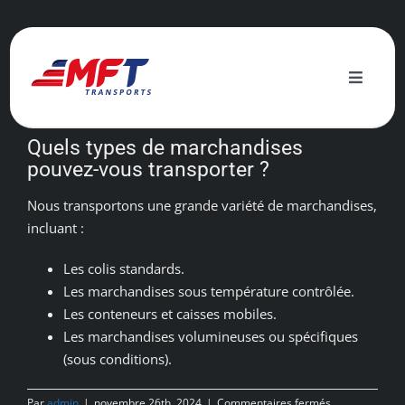
Passer
au
contenu
Précédent
Suivant
Toggle
Naviga
Nos services
Quels types de marchandises
pouvez-vous transporter ?
Engagement écologique
Nous transportons une grande variété de marchandises,
incluant :
Actualités
Les colis standards.
Les marchandises sous température contrôlée.
À propos
Les conteneurs et caisses mobiles.
Les marchandises volumineuses ou spécifiques
(sous conditions).
Contact
sur
Par
admin
|
novembre 26th, 2024
|
Commentaires fermés