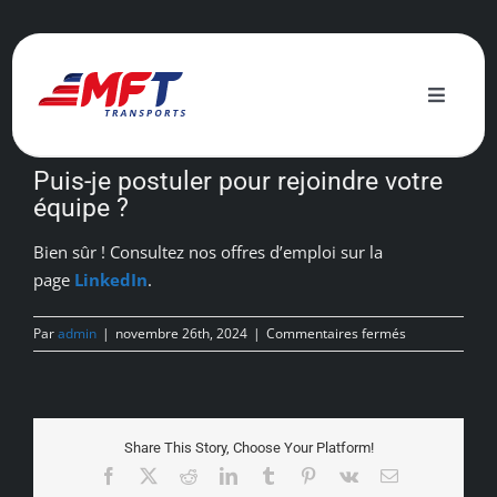
Passer
au
contenu
Précédent
Toggle
Naviga
Nos services
Puis-je postuler pour rejoindre votre
équipe ?
Engagement écologique
Bien sûr ! Consultez nos offres d’emploi sur la
page
LinkedIn
.
Actualités
sur
Par
admin
|
novembre 26th, 2024
|
Commentaires fermés
Puis-
À propos
je
postuler
pour
rejoindre
Contact
Share This Story, Choose Your Platform!
votre
Facebook
X
Reddit
LinkedIn
Tumblr
Pinterest
Vk
Email
équipe